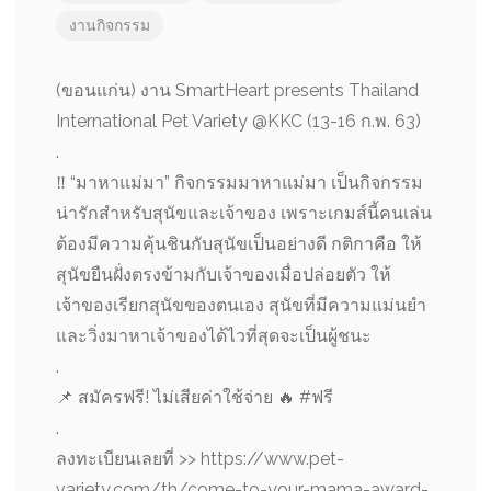
งานกิจกรรม
(ขอนแก่น) งาน SmartHeart presents Thailand
International Pet Variety @KKC (13-16 ก.พ. 63)
.
‼️ “มาหาแม่มา” กิจกรรมมาหาแม่มา เป็นกิจกรรม
น่ารักสำหรับสุนัขและเจ้าของ เพราะเกมส์นี้คนเล่น
ต้องมีความคุ้นชินกับสุนัขเป็นอย่างดี กติกาคือ ให้
สุนัขยืนฝั่งตรงข้ามกับเจ้าของเมื่อปล่อยตัว ให้
เจ้าของเรียกสุนัขของตนเอง สุนัขที่มีความแม่นยำ
และวิ่งมาหาเจ้าของได้ไวที่สุดจะเป็นผู้ชนะ
.
📌 สมัครฟรี! ไม่เสียค่าใช้จ่าย 🔥 #ฟรี
.
ลงทะเบียนเลยที่ >> https://www.pet-
variety.com/th/come-to-your-mama-award-