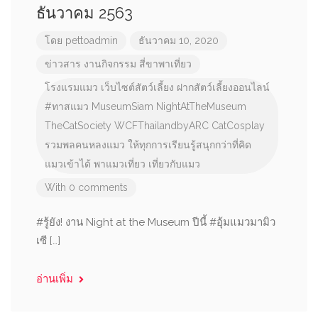
ธันวาคม 2563
โดย
pettoadmin
ธันวาคม 10, 2020
ข่าวสาร
งานกิจกรรม
สี่ขาพาเที่ยว
โรงแรมแมว
เว็บไซต์สัตว์เลี้ยง
ฝากสัตว์เลี้ยงออนไลน์
#ทาสแมว
MuseumSiam
NightAtTheMuseum
TheCatSociety
WCFThailandbyARC
CatCosplay
รวมพลคนหลงแมว
ให้ทุกการเรียนรู้สนุกกว่าที่คิด
แมวเข้าได้
พาแมวเที่ยว
เที่ยวกับแมว
With 0 comments
#รู้ยัง! งาน Night at the Museum ปีนี้ #อุ้มแมวมามิว
เซี […]
อ่านเพิ่ม