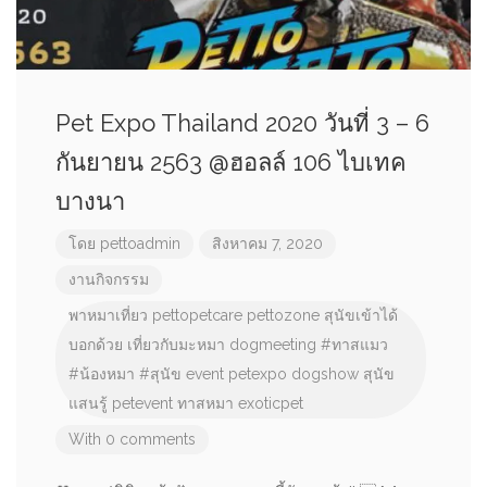
Pet Expo Thailand 2020 วันที่ 3 – 6
กันยายน 2563 @ฮอลล์ 106 ไบเทค
บางนา
โดย
pettoadmin
สิงหาคม 7, 2020
งานกิจกรรม
พาหมาเที่ยว
pettopetcare
pettozone
สุนัขเข้าได้
บอกด้วย
เที่ยวกับมะหมา
dogmeeting
#ทาสแมว
#น้องหมา
#สุนัข
event
petexpo
dogshow
สุนัข
แสนรู้
petevent
ทาสหมา
exoticpet
With 0 comments