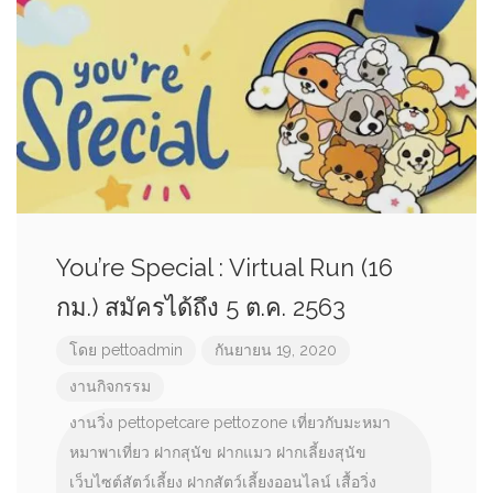
You’re Special : Virtual Run (16
กม.) สมัครได้ถึง 5 ต.ค. 2563
โดย
pettoadmin
กันยายน 19, 2020
งานกิจกรรม
งานวิ่ง
pettopetcare
pettozone
เที่ยวกับมะหมา
หมาพาเที่ยว
ฝากสุนัข
ฝากแมว
ฝากเลี้ยงสุนัข
เว็บไซต์สัตว์เลี้ยง
ฝากสัตว์เลี้ยงออนไลน์
เสื้อวิ่ง