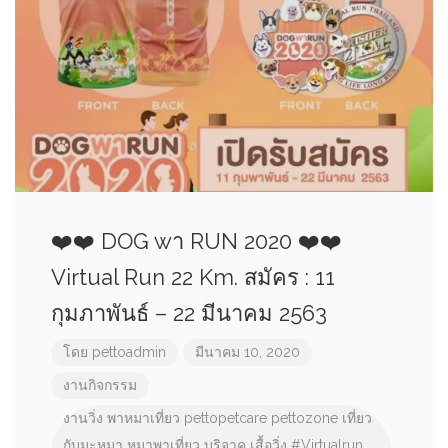
❤️❤️ DOG wา RUN 2020 ❤️❤️
Virtual Run 22 Km. สมัคร : 11
กุมภาพันธ์ – 22 มีนาคม 2563
โดย
pettoadmin
มีนาคม 10, 2020
งานกิจกรรม
งานวิ่ง
พาหมาเที่ยว
pettopetcare
pettozone
เที่ยว
กับมะหมา
หมาพาเที่ยว
บริจาค
เสื้อวิ่ง
#Virtualrun