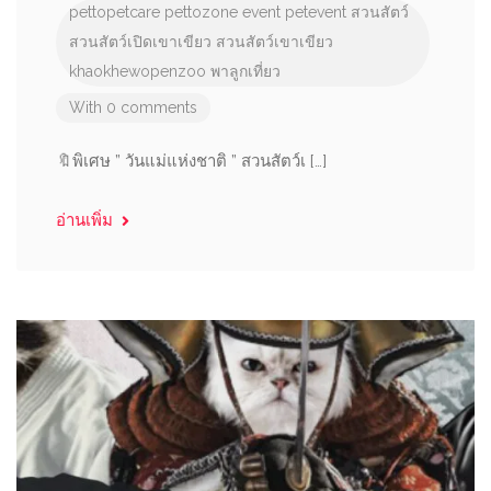
pettopetcare
pettozone
event
petevent
สวนสัตว์
สวนสัตว์เปิดเขาเขียว
สวนสัตว์เขาเขียว
khaokhewopenzoo
พาลูกเที่ยว
With 0 comments
🔖พิเศษ ” วันแม่แห่งชาติ ” สวนสัตว์เ […]
อ่านเพิ่ม