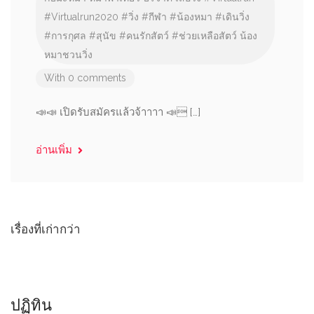
#Virtualrun2020
#วิ่ง
#กีฬา
#น้องหมา
#เดินวิ่ง
#การกุศล
#สุนัข
#คนรักสัตว์
#ช่วยเหลือสัตว์
น้อง
หมาชวนวิ่ง
With 0 comments
📣📣 เปิดรับสมัครแล้วจ้าาาา 📣 […]
อ่านเพิ่ม
แนะแนว
เรื่องที่เก่ากว่า
เรื่อง
ปฏิทิน