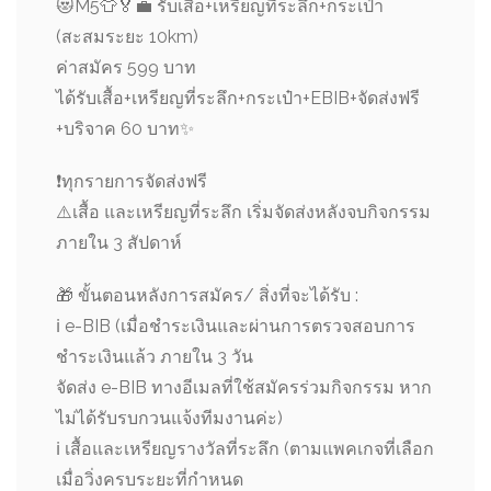
😻
M5
👕
🏅
💼
รับเสื้อ+เหรียญที่ระลึก+กระเป๋า
(สะสมระยะ 10km)
ค่าสมัคร 599 บาท
ได้รับเสื้อ+เหรียญที่ระลึก+กระเป๋า+EBIB+จัดส่งฟรี
+บริจาค 60 บาท
✨
❗️
ทุกรายการจัดส่งฟรี
⚠️
เสื้อ และเหรียญที่ระลึก เริ่มจัดส่งหลังจบกิจกรรม
ภายใน 3 สัปดาห์
🎁
ขั้นตอนหลังการสมัคร/ สิ่งที่จะได้รับ :
ℹ
e-BIB (เมื่อชำระเงินและผ่านการตรวจสอบการ
ชำระเงินแล้ว ภายใน 3 วัน
จัดส่ง e-BIB ทางอีเมลที่ใช้สมัครร่วมกิจกรรม หาก
ไม่ได้รับรบกวนแจ้งทีมงานค่ะ)
ℹ
เสื้อและเหรียญรางวัลที่ระลึก (ตามแพคเกจที่เลือก
เมื่อวิ่งครบระยะที่กำหนด