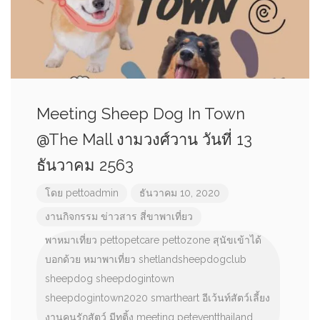
Meeting Sheep Dog In Town
@The Mall งามวงศ์วาน วันที่ 13
ธันวาคม 2563
โดย
pettoadmin
ธันวาคม 10, 2020
งานกิจกรรม
ข่าวสาร
สี่ขาพาเที่ยว
พาหมาเที่ยว
pettopetcare
pettozone
สุนัขเข้าได้
บอกด้วย
หมาพาเที่ยว
shetlandsheepdogclub
sheepdog
sheepdogintown
sheepdogintown2020
smartheart
อีเว้นท์สัตว์เลี้ยง
งานคนรักสัตว์
มีทติ้ง
meeting
peteventthailand