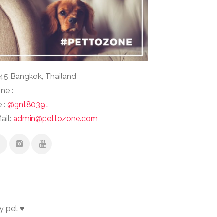
45 Bangkok, Thailand
ne :
e :
@gnt8039t
ail:
admin@pettozone.com
y pet ♥