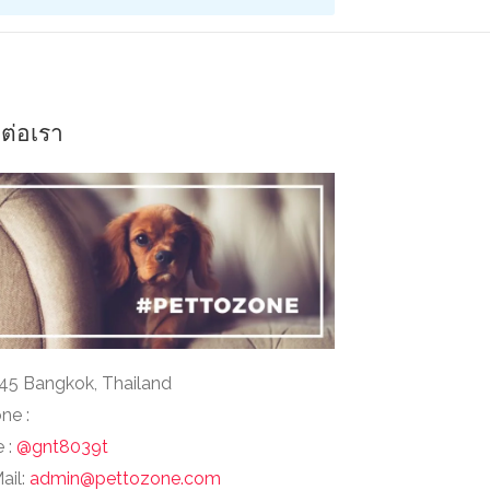
ดต่อเรา
45 Bangkok, Thailand
ne :
e :
@gnt8039t
ail:
admin@pettozone.com