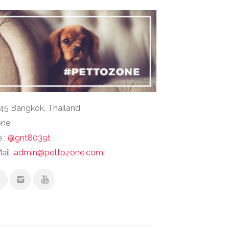
45 Bangkok, Thailand
ne :
e :
@gnt8039t
ail:
admin@pettozone.com