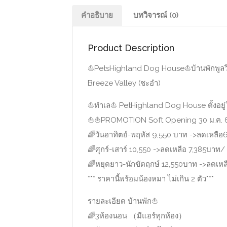
คำอธิบาย
บทวิจารณ์ (0)
Product Description
⛵️
PetsHighland Dog House
⛵️
บ้านพักพูล
Breeze Valley (ชะอำ)
⛵️
ทำเล
⛵️
PetHighland Dog House ตั้งอยู
⛵️
⛵️
PROMOTION Soft Opening 30 ม.ค. 63
🌈
วันอาทิตย์-พฤหัส 9,550 บาท ->ลดเหลือ
🌈
ศุกร์-เสาร์ 10,550 ->ลดเหลือ 7,385บาท/
🌈
หยุดยาว-นักขัตฤกษ์ 12,550บาท ->ลดเหล
*** ราคานี้พร้อมน้องหมา ไม่เกิน 2 ตัว***
รายละเอียด บ้านพัก
⛵️
🌈
3ห้องนอน （มีแอร์ทุกห้อง）