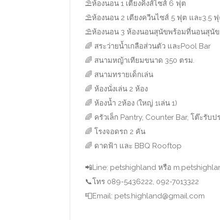
⛱
ห้องนอน 1 เตียงคิงส์ไซส์ 6 ฟุต
⛱
ห้องนอน 2 เตียงควีนไซส์ 5 ฟุต และ3.5 ฟ
⛱
ห้องนอน 3 ห้องนอนสุนัขพร้อมที่นอนสุนัข
🌈
สระว่ายน้ำเกลือส่วนตัว และPool Bar
🌈
สนามหญ้าเทียมขนาด 350 ตรม.
🌈
สนามทรายเด็กเล่น
🌈
ห้องนั่งเล่น 2 ห้อง
🌈
ห้องน้ำ 2ห้อง (ใหญ่ 1เล่น 1)
🌈
ครัวเล็ก Pantry, Counter Bar, โต๊ะรับ
🌈
โรงจอดรถ 2 คัน
🌈
ดาดฟ้า และ BBQ Rooftop
📲
Line: petshighland หรือ m.petshighl
📞
โทร 089-5436222, 092-7013322
📮
Email: pets.highland@gmail.com