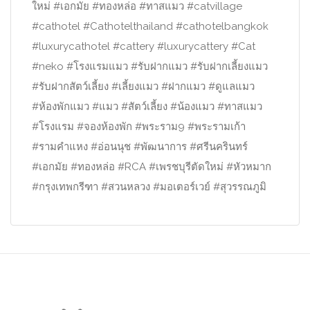
ใหม่
#
เอกมัย
#
ทองหล่อ
#
ทาสแมว
#
catvillage
#
cathotel
#
Cathotelthailand
#
cathotelbangkok
#
luxurycathotel
#
cattery
#
luxurycattery
#
Cat
#
neko
#
โรงแรมแมว
#
รับฝากแมว
#
รับฝากเลี้ยงแมว
#
รับฝากสัตว์เลี้ยง
#
เลี้ยงแมว
#
ฝากแมว
#
ดูแลแมว
#
ห้องพักแมว
#
แมว
#
สัตว์เลี้ยง
#
น้องแมว
#
ทาสแมว
#
โรงแรม
#
จองห้องพัก
#
พระราม9
#
พระรามเก้า
#
รามคำแหง
#
อ่อนนุช
#
พัฒนาการ
#ศรีนครินทร์
#เอกมัย #ทองหล่อ #RCA #เพรชบุรีตัดใหม่ #หัวหมาก
#กรุงเทพกรีฑา #สวนหลวง #มอเตอร์เวย์ #สุวรรณภูมิ