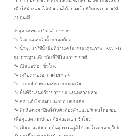
น้ำตกเพื่อความเพลิดเพลินและผ่อนคลายให้กันน้องแมว
เพื่อให้น้องแมวได้พักผ่อนได้อย่างเต็มที่ในบรรยากาศที่
อบอุ่น
😻
⭐️
จุดเด่นของ Cat Village
⭐️
🐾
วิวสวนและวิวน้ำตกทุกห้อง
🐾
น้ำพุแมวใช้น้ำดื่มที่ผ่านเครื่องกรองคุณภาพ I WATER
(มาตารฐานเดียวกับที่ใช้ในสภากาชาติ)
🐾
เปิดแอร์ 24 ชั่วโมง
🐾
เครื่องกรองอากาศ pm 2.5
🐾
Robot ทำความสะอาดตลอดวัน
🐾
พื้นที่วิ่งเล่นกว้างขวาง ของเล่นหลากหลาย
🐾
สถานที่เงียบสงบ สะอาด ปลอดภัย
🐾
มีกล้องวงจรปิดทั้งในตัวห้องพักและบริเวณโดยรอบ
เพื่อดูแลความปลอดภัยตลอด 24 ชั่วโมง
🐾
เดินทางไปสนามบินสุวรรณภูมิได้ง่ายโรงแรมอยู่ใกล้