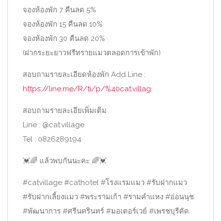
จองห้องพัก 7 คืนลด 5%
จองห้องพัก 15 คืนลด 10%
จองห้องพัก 30 คืนลด 20%
(ฝากระยะยาวฟรีทรายแมวตลอดการเข้าพัก)
สอบถามรายละเอียดห้องพัก Add Line :
https://line.me/R/ti/p/%40cat.villag
สอบถามรายละเอียเพิ่มเติม
Line : @cat.village
Tel : 0826289194
💓
🌈
แล้วพบกันนะคะ
🌈
💓
#
catvillage
#
cathotel
#
โรงแรมแมว
#
รับฝากแมว
#
รับฝากเลี้ยงแมว
#
พระรามเก้า
#
รามคำแหง
#
อ่อนนุช
#
พัฒนาการ
#
ศรีนครินทร์
#
มอเตอร์เวย์
#
เพรชบุรีตัด