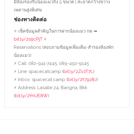
มีห้องรองรับน้องแมวถึง 5 ขนาด | สะอาดกว้างขวาง
เพดานสูงพิเศษ
ช่องทางติดต่อ
⭐️ เช็คข้อมูลสำคัญในการฝากน้องแมว กด ➠
bit.ly/2s9cPjT
⭐️
Reservations (สอบถามข้อมูลเพิ่มเติม-สำรองห้
องพัก
น้องแมว)
⚡️ Call: 082-941-7445, 089-492-9145
⚡️ Line: spacecatcamp (
bit.ly/2ZvzT7L
)
⚡️ Inbox: spacecat.camp (
bit.ly/2YJ9z8J
)
⚡️ Address: Lasalle 24, Bangna, Bkk
(
bit.ly/2YnUE8W
)