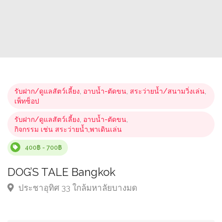
รับฝาก/ดูแลสัตว์เลี้ยง
,
อาบน้ำ-ตัดขน
,
สระว่ายน้ำ/สนามวิ่งเล่น
,
เพ็ทช็อป
รับฝาก/ดูแลสัตว์เลี้ยง
,
อาบน้ำ-ตัดขน
,
กิจกรรม เช่น สระว่ายน้ำ,พาเดินเล่น
400฿ - 700฿
DOG’S TALE Bangkok
ประชาอุทิศ 33 ใกล้มหาลัยบางมด