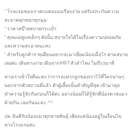
* โรงแรมของเราตกแต่งแบบเรียบง่าย แต่รับประกันความ
สะอาดทุกซอกทุกมุม
* ราคาสบ๊ายสบายกระเป๋า
* คุณแม่ดูแลเด็กๆ ดังนั้น สบายใจได้ในเรื่องความปลอดภัย
และความสะอาดนะคะ
* สำหรับลูกค้ารายเดือนอยากจะมาเยี่ยมน้องเมื่อไร ตามสบาย
เลยค่ะ เดินทางง่าย เดินจากMRTหัวลำโพง ไม่ถึง3นาที
ทางเราเข้าใจดีนะคะว่าการจะฝากลูกของเราไว้ที่ใครนานๆ
นอกจากตัวสถานที่แล้ว ตัวผู้เลี้ยงนั้นสำคัญที่สุด เข้ามาคุย
ทำความรู้จักกันก่อนก็ได้ค่ะ อย่างน้อยก็ได้รู้จักพี่น้องทาสแมว
ด้วยกัน…เจอกันนะคะ ^^
ปล. ยินดีรับน้องแมวทุกสายพันธุ์ เพียงแค่น้องอยู่ในเงื่อนไข
ทางโรงแรมค่ะ