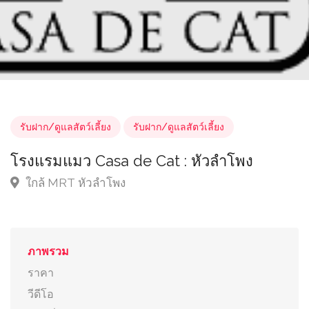
รับฝาก/ดูแลสัตว์เลี้ยง
รับฝาก/ดูแลสัตว์เลี้ยง
โรงแรมแมว Casa de Cat : หัวลำโพง
ใกล้ MRT หัวลำโพง
ภาพรวม
ราคา
วีดีโอ