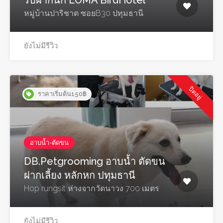
รับฝากนก LOMA BirdHotel
หมู่บ้านปาริชาต ซอยB30 ปทุมธานี
ยังไม่มีรีวิว
ปิดอยู่
ราคาเริ่มต้น150฿
อาบน้ำ-ตัดขน
DB.Petgrooming อาบน้ำ ตัดขน
ฝากเลี้ยง หลักหก ปทุมธานี
Hop rungsit ห่างจากวัดนาวง 700 เมตร
ยังไม่มีรีวิว