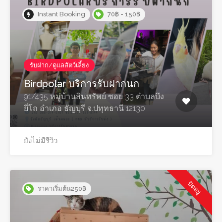
Instant Booking
70฿ - 150฿
รับฝาก/ดูแลสัตว์เลี้ยง
Birdpolar บริการรับฝากนก
91/435 หมู่บ้านสินทรัพย์ ซอย 33 ตำบลบึง
ยี่โถ อำเภอ ธัญบุรี จ.ปทุทธานี 12130
ยังไม่มีรีวิว
ปิดอยู่
ราคาเริ่มต้น250฿