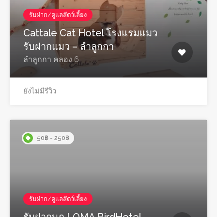
รับฝาก/ดูแลสัตว์เลี้ยง
Cattale Cat Hotel โรงแรมแมว
รับฝากแมว – ลำลูกกา
ลำลูกกา คลอง 6
ยังไม่มีรีวิว
50฿ - 250฿
รับฝาก/ดูแลสัตว์เลี้ยง