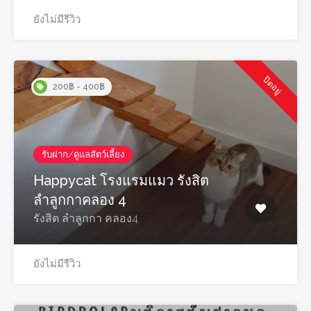
ยังไม่มีรีวิว
ปิดอยู่
200฿ - 400฿
รับฝาก/ดูแลสัตว์เลี้ยง
Happycat โรงแรมแมว รังสิต
ลำลูกกาคลอง 4
รังสิต ลำลูกกา คลอง4
ยังไม่มีรีวิว