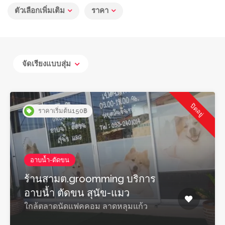
ตัวเลือกเพิ่มเติม
ราคา
จัดเรียงแบบสุ่ม
ปิดอยู่
ราคาเริ่มต้น150฿
อาบน้ำ-ตัดขน
ร้านสามต.groomming บริการ
อาบน้ำ ตัดขน สุนัข-แมว
ใกล้ตลาดนัดแฟคคอม ลาดหลุมแก้ว