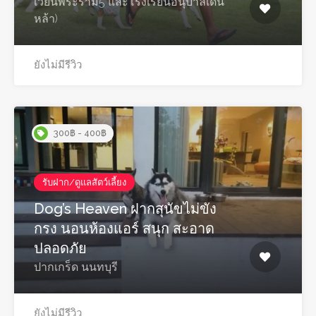
เวียนพระราม5 และโรงเรียนอนุบาลเด่น
หล้า)
ยังไม่มีรีวิว
300฿ - 400฿
รับฝาก/ดูแลสัตว์เลี้ยง
Dog’s Heaven ฝากสุนัขไม่ขัง
กรง นอนห้องแอร์ สนุก สะอาด
ปลอดภัย
ปากเกร็ด นนทบุรี
ยังไม่มีรีวิว