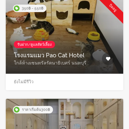
ปิดอยู่
350฿ - 550฿
รับฝาก/ดูแลสัตว์เลี้ยง
โรงแรมแมว Pao Cat Hotel
ใกล้ห้างเซนทรัลรัตนาธิเบศร์ นนทบุรี
ยังไม่มีรีวิว
ราคาเริ่มต้น300฿