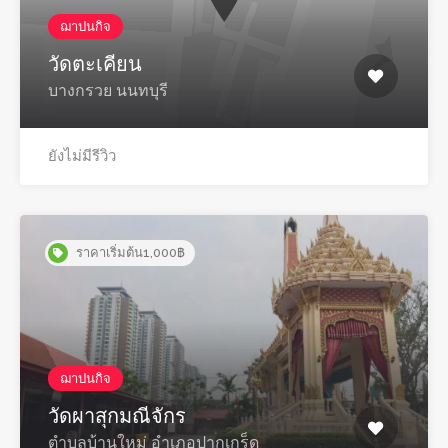
ฌาปนกิจ
วัดตะเคียน
บางกรวย นนทบุรี
ยังไม่มีรีวิว
ราคาเริ่มต้น1,000฿
ฌาปนกิจ
วัดผาสุกมณีจักร
ตำบลบ้านใหม่ อำเภอปากเกร็ด