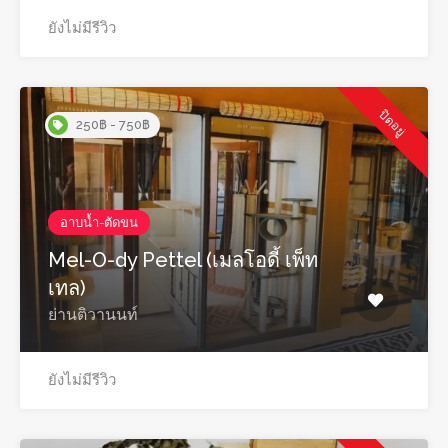
ยังไม่มีรีวิว
ปิดอยู่
250฿ - 750฿
อาบน้ำ-ตัดขน
Mel-O-dy Pettel (เมลโอดี้ เพ็ท
เทล)
ย่านติวานนท์
ยังไม่มีรีวิว