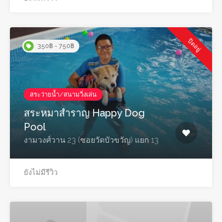
ปิดอยู่
350฿ - 750฿
สระว่ายน้ำ/สนามวิ่งเล่น
สระหมาสำราญ Happy Dog
Pool
งามวงศ์วาน 23 (ซอยวัดบัวขวัญ) แยก 13
ยังไม่มีรีวิว