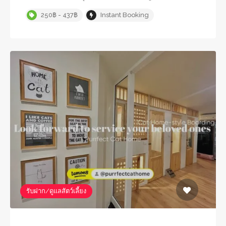
250฿ - 437฿
Instant Booking
รับฝาก/ดูแลสัตว์เลี้ยง