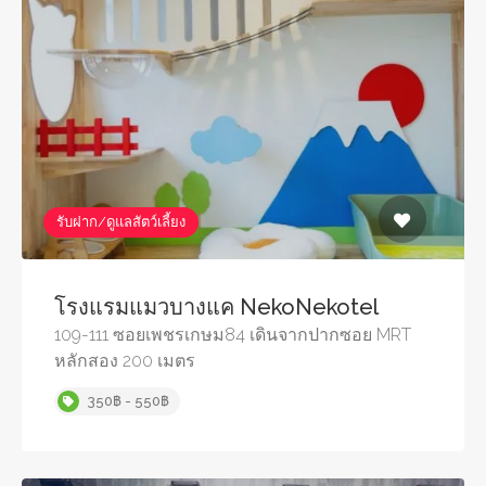
รับฝาก/ดูแลสัตว์เลี้ยง
โรงแรมแมวบางแค NekoNekotel
109-111 ซอยเพชรเกษม84 เดินจากปากซอย MRT
หลักสอง 200 เมตร
350฿ - 550฿