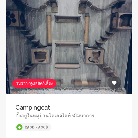
รับฝาก/ดูแลสัตว์เลี้ยง
Campingcat
ตั้งอยู่ในหมู่บ้านวิลเลจไลท์ พัฒนาการ
250฿ - 500฿