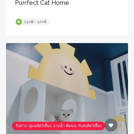
Purrfect Cat Home
250฿ - 500฿
รับฝาก/ดูแลสัตว์เลี้ยง, อาบน้ำ-ตัดขน, รับส่งสัตว์เลี้ยง