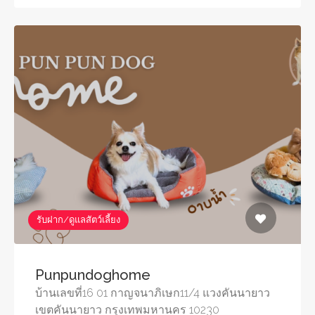
รับฝาก/ดูแลสัตว์เลี้ยง
Punpundoghome
บ้านเลขที่16 01 กาญจนาภิเษก11/4 แวงคันนายาว
เขตคันนายาว กรุงเทพมหานคร 10230