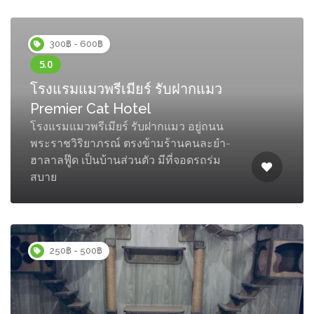
300฿ - 600฿
โรงแรมแมวพรีเมียร์ รับฝากแมว
Premier Cat Hotel
โรงแรมแมวพรีเมียร์ รับฝากแมว อยู่ถนน
พระราชวิริยาภรณ์ ตรงข้ามร้านคนละยำ-
ฮาลาลฟู๊ด เป็นบ้านส่วนตัว มีที่จอดรถร่ม
สบาย
250฿ - 500฿