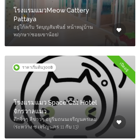
โรงแรมแมวMeow Cattery
Pattaya
อยู่ใก้ลกับ วัดบุญสัมพันธ์ หน้าหมู่บ้าน
พฤกษา(ซอยเขาน้อย)
เปิดอยู่
ราคาเริ่มต้น300฿
โรงแรมแมว Space Cat Hotel
จักรวาลแมว
ตึกจิ๋วๆ สีขาวๆ อยู่ริมถนนเจริญนครเลย
(ระหว่าง ซ.เจริญนคร 11 กับ 13)